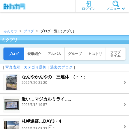
ログイン
メニュー
みんカラ
ブログ
ブログ一覧 [ミクプリ]
ミクプリ
ラップ
ブログ
愛車紹介
アルバム
グループ
ヒストリ
タイム
[
写真表示
｜
カテゴリ選択
｜
過去のブログ
]
なんやかんやの…三連休…(・・;
2026/7/20 21:20
近い…マジカルミライ…。
2026/7/12 19:57
札幌遠征…DAY3・4
2026/6/28 08:23
1