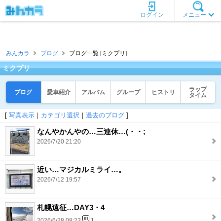
ログイン
メニュー
みんカラ
ブログ
ブログ一覧 [ミクプリ]
ミクプリ
ラップ
ブログ
愛車紹介
アルバム
グループ
ヒストリ
タイム
[
写真表示
｜
カテゴリ選択
｜
過去のブログ
]
なんやかんやの…三連休…(・・;
2026/7/20 21:20
近い…マジカルミライ…。
2026/7/12 19:57
札幌遠征…DAY3・4
2026/6/28 08:23
1