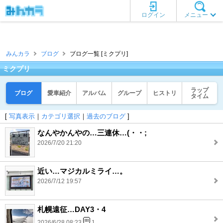
ログイン
メニュー
みんカラ
ブログ
ブログ一覧 [ミクプリ]
ミクプリ
ラップ
ブログ
愛車紹介
アルバム
グループ
ヒストリ
タイム
[
写真表示
｜
カテゴリ選択
｜
過去のブログ
]
なんやかんやの…三連休…(・・;
2026/7/20 21:20
近い…マジカルミライ…。
2026/7/12 19:57
札幌遠征…DAY3・4
2026/6/28 08:23
1