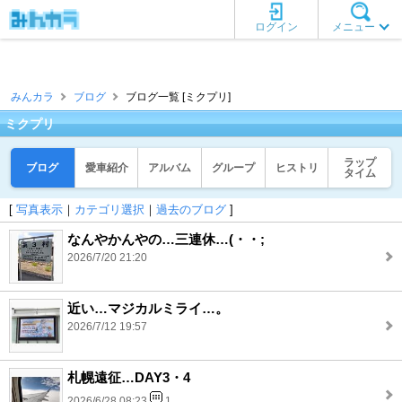
ログイン
メニュー
みんカラ
ブログ
ブログ一覧 [ミクプリ]
ミクプリ
ラップ
ブログ
愛車紹介
アルバム
グループ
ヒストリ
タイム
[
写真表示
｜
カテゴリ選択
｜
過去のブログ
]
なんやかんやの…三連休…(・・;
2026/7/20 21:20
近い…マジカルミライ…。
2026/7/12 19:57
札幌遠征…DAY3・4
2026/6/28 08:23
1