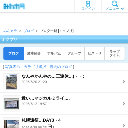
ログイン
メニュー
みんカラ
ブログ
ブログ一覧 [ミクプリ]
ミクプリ
ラップ
ブログ
愛車紹介
アルバム
グループ
ヒストリ
タイム
[
写真表示
｜
カテゴリ選択
｜
過去のブログ
]
なんやかんやの…三連休…(・・;
2026/7/20 21:20
近い…マジカルミライ…。
2026/7/12 19:57
札幌遠征…DAY3・4
2026/6/28 08:23
1