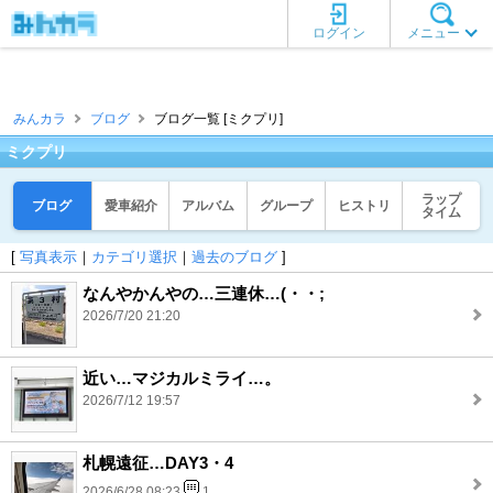
ログイン
メニュー
みんカラ
ブログ
ブログ一覧 [ミクプリ]
ミクプリ
ラップ
ブログ
愛車紹介
アルバム
グループ
ヒストリ
タイム
[
写真表示
｜
カテゴリ選択
｜
過去のブログ
]
なんやかんやの…三連休…(・・;
2026/7/20 21:20
近い…マジカルミライ…。
2026/7/12 19:57
札幌遠征…DAY3・4
2026/6/28 08:23
1