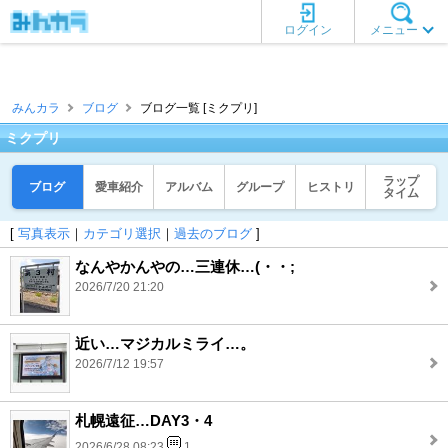
ログイン
メニュー
みんカラ
ブログ
ブログ一覧 [ミクプリ]
ミクプリ
ラップ
ブログ
愛車紹介
アルバム
グループ
ヒストリ
タイム
[
写真表示
｜
カテゴリ選択
｜
過去のブログ
]
なんやかんやの…三連休…(・・;
2026/7/20 21:20
近い…マジカルミライ…。
2026/7/12 19:57
札幌遠征…DAY3・4
2026/6/28 08:23
1