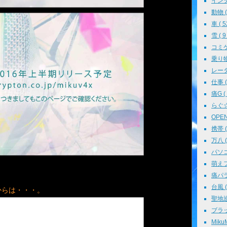
インタ
動物 ( 
車 ( 5
雪 ( 9 
コミケ 
乗り物 
レーダ
仕事 ( 
痛G ( 
らぐ☆ミ
OPEN 
携帯 ( 
万八 ( 
パソコン
萌えフェ
痛パラ 
台風 ( 
からは・・・。
聖地巡礼
ブラッ
MikuM