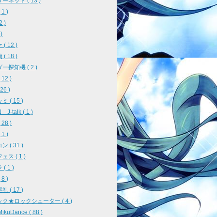
ーネット ( 13 )
1 )
2 )
)
( 12 )
( 18 )
ー探知機 ( 2 )
12 )
26 )
 ( 15 )
J-talk ( 1 )
28 )
1 )
 ( 31 )
ス ( 1 )
( 1 )
8 )
 ( 17 )
ク★ロックシューター ( 4 )
ikuDance ( 88 )