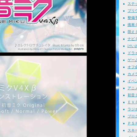
ステッ
プリウス
整備手帳
痛車 ( 
萌えミ 
ナビ ( 
けいお
ドライブ
ゲーム 
オフ会 
カメラ 
イベント
アニメ 
初音ミク
ＥＶ ( 
ラジオ 
ブログ 
ＰＳＰ 
スキー 