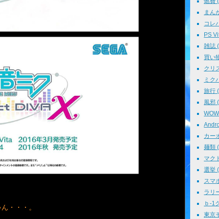
燃費 ( 
まんが 
コレパ→
PS Vit
雑誌 ( 
買い物 
クリスマ
ミクパ 
旅行 ( 
風邪 ( 
WOWO
Andro
カーオ
麺類 ( 
マクド
選挙 ( 
スマホ 
ラリー 
ｂ-1グ
ゃん・・・。
東京モ