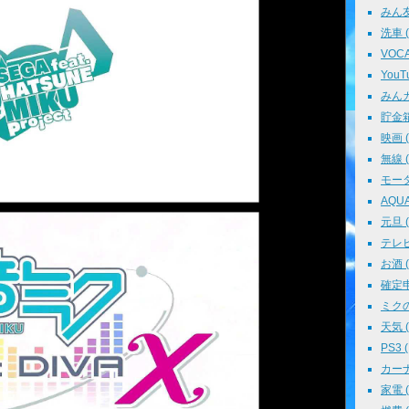
みん友 
洗車 ( 
VOCAL
YouTu
みんカラ
貯金箱 
映画 ( 
無線 ( 
モータ
AQUA 
元旦 ( 
テレビ 
お酒 ( 
確定申告
ミクの
天気 ( 
PS3 (
カーナビ
家電 ( 