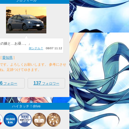
プロフィール
社の娘と…お昼…。」
何シテル？
08/07 11:12
[
愛知県
]
です。よろしくお願いします。 参考にさせ
ね。足跡つけてゆきます。
6
137
フォロー
フォロワー
ハイタッチ！drive