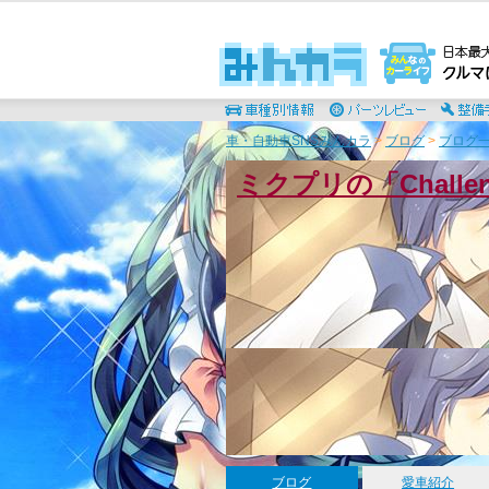
車・自動車SNSみんカラ
>
ブログ
>
ブログ一
ミクプリの「Chall
ブログ
愛車紹介