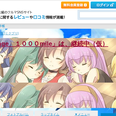
覧 [ミクプリ]
enge １０００mile」は、継続中（仮）
フォトアルバム
ラップタイム
▼メニュー