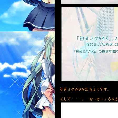
初音ミクV4Xが出るようです。
そして・・・。「せ～が～」さん