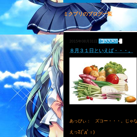
ミクプリのブログ一覧
2015年08月31日
８月３１日といえば・・・。
あっぴぃ： ズコー・・・。じゃ
えっΣ(ﾟдﾟ；)