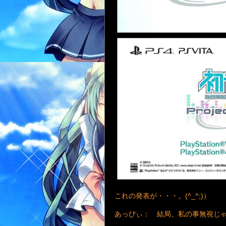
これの発表が・・・。(^_^;)）
あっぴぃ： 結局、私の事無視じ