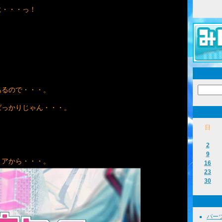
に・・・っ！
？
あるので・・・。
ばっかりじゃん・・・。
日
2
9
ィアから・・・。
16
23
30
パーツ