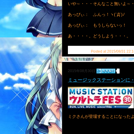
いや～・・・そんなこと無いよ～
あっぴぃ： ふんっ！ヽ(`Д´)ﾉ
あっぴぃ： もうしらないっ！
あ・・・・。どうしよう・・・。
Posted at 2015/08/31 22:1
2015年08月30日
ミュージックステーションに
ミクさんが登場することになった