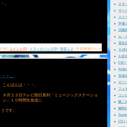
・・。
スタッ
サークル
スイーツ
声優 ( 
消費税 
ル・マン
電気自動
0:28 |
コメント(3)
|
トラックバック(0)
|
初音ミク
| 音楽/映画/テレビ
ＳoftＢ
お盆休み
CM ( 
Andr
・・・。
高速道路
ガソリン
こんばんは・・・。
フュギュ
９月２３日テレビ朝日系列「ミュージックステーショ
コンピ
ン」１０時間生放送に
艦これ 
腕時計 
ようです。
Super
CD ( 