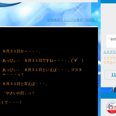
詳細表示
｜
シンプル表示
｜
写真表示
「会
８月３１日か～・・・。
ミクプリ
ミクプリ
あっぴぃ： ８月３１日ですね～・・・。(ﾟ∀ﾟ )
て下さい
あっぴぃ： ８月３１日といえば・・・。マスタ
ー・・・っ！
11
８月３１日と言えば・・・。
「やさいの日」っ！
なくて・・・！