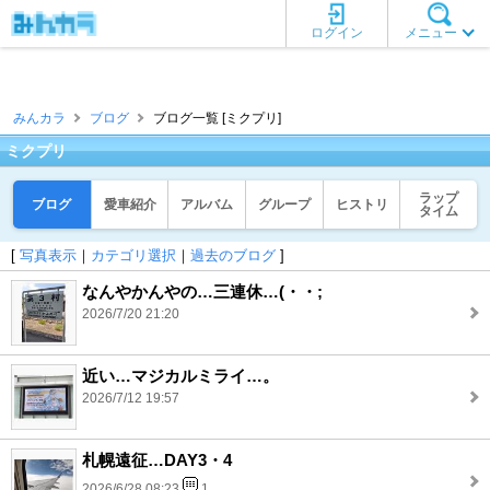
ログイン
メニュー
みんカラ
ブログ
ブログ一覧 [ミクプリ]
ミクプリ
ラップ
ブログ
愛車紹介
アルバム
グループ
ヒストリ
タイム
[
写真表示
｜
カテゴリ選択
｜
過去のブログ
]
なんやかんやの…三連休…(・・;
2026/7/20 21:20
近い…マジカルミライ…。
2026/7/12 19:57
札幌遠征…DAY3・4
2026/6/28 08:23
1