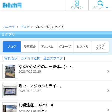
ログイン
メニュー
みんカラ
ブログ
ブログ一覧 [ミクプリ]
ミクプリ
ラップ
ブログ
愛車紹介
アルバム
グループ
ヒストリ
タイム
[
写真表示
｜
カテゴリ選択
｜
過去のブログ
]
なんやかんやの…三連休…(・・;
2026/7/20 21:20
近い…マジカルミライ…。
2026/7/12 19:57
札幌遠征…DAY3・4
2026/6/28 08:23
1