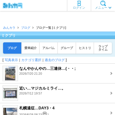
ログイン
メニュー
みんカラ
ブログ
ブログ一覧 [ミクプリ]
ミクプリ
ラップ
ブログ
愛車紹介
アルバム
グループ
ヒストリ
タイム
[
写真表示
｜
カテゴリ選択
｜
過去のブログ
]
なんやかんやの…三連休…(・・;
2026/7/20 21:20
近い…マジカルミライ…。
2026/7/12 19:57
札幌遠征…DAY3・4
2026/6/28 08:23
1