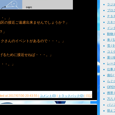
ラジオ 
ブログ 
ＰＳＰ 
・・。」
地区の接近ご遠慮出来ませんでしょうか？」
スキー 
インタ
？」
動物 ( 
車 ( 5
ミクさんのイベントがあるので・・・。」
雪 ( 9 
コミケ 
げるために接近せねば・・・。」
乗り物 
レーダ
・・・。」
仕事 ( 
痛G ( 
らぐ☆ミ
OPEN 
携帯 ( 
ted at 2017/07/30 20:43:55 |
コメント(0)
|
トラックバック(0)
| 日記
万八 ( 
パソコン
萌えフェ