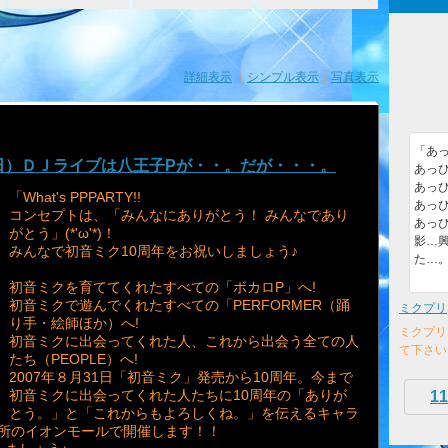
詳細表示
｜
シンプル表示
｜
写真表示
「あっ
日）ＤＪライブは八王子Pが・・。だが・・・。
あっぴ
あっぴ
「What's PPPARTY!!
あっぴ
コンセプトは、「みんなにありがとう！ みんなであり
あっぴ
がとう」(*'ω'*)！
影…
みんなで初音ミク10周年をお祝いしましょう♪
た…
初音ミクを育ててくれたすべての「ボカロP」へ!
初音ミクで遊んでくれたすべての「PERFORMER（踊
ミクプリ
り手・絵師ほか）へ!
ミクプリ
初音ミクに出会ってくれた人、これから出会う全ての人
て下さい
たち（PEOPLE）へ!
2007年８月31日「初音ミク」発売から10周年。今まで
初音ミクに出会ってくれた人たちに10周年の「ありが
11
とう。」と「これからもよろしくね。」を伝えるキャラ
国8か所のイオンモールで開催します！！