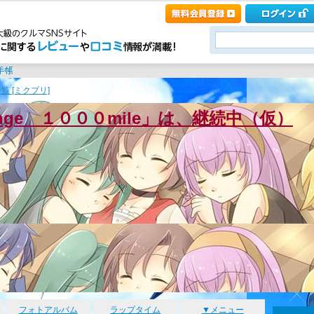
覧 [ミクプリ]
enge １０００mile」は、継続中（仮）
フォトアルバム
ラップタイム
▼メニュー