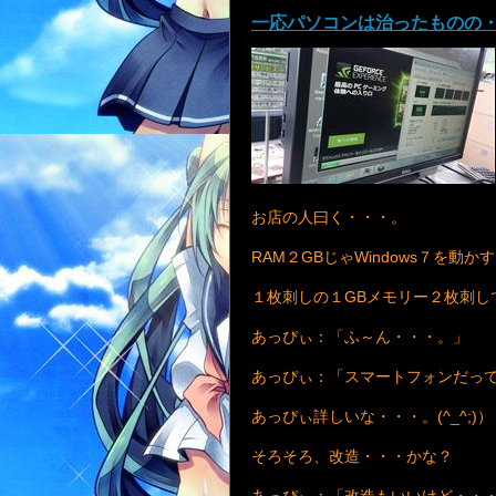
一応パソコンは治ったものの
お店の人曰く・・・。
RAM２GBじゃWindows７を動か
１枚刺しの１GBメモリー２枚刺しで４
あっぴぃ：「ふ～ん・・・。」
あっぴぃ：「スマートフォンだって
あっぴぃ詳しいな・・・。(^_^;)）
そろそろ、改造・・・かな？
あっぴぃ：「改造もいいけど・・