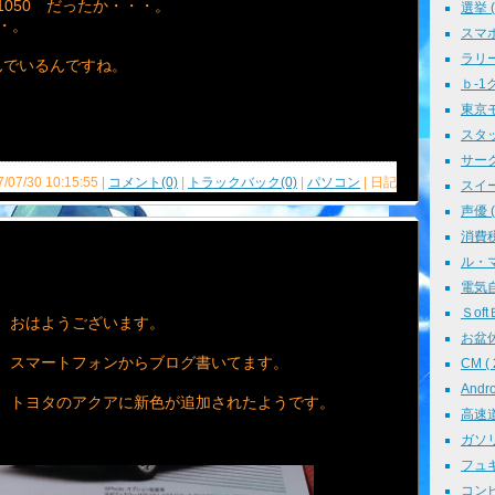
X1050 だったか・・・。
選挙 ( 
・。
スマホ 
ラリー 
んでいるんですね。
ｂ-1グ
東京モ
スタッ
サークル
7/07/30 10:15:55 |
コメント(0)
|
トラックバック(0)
|
パソコン
| 日記
スイーツ
声優 ( 
消費税 
ル・マン
電気自動
ＳoftＢ
おはようございます。
お盆休み
スマートフォンからブログ書いてます。
CM ( 
Andr
トヨタのアクアに新色が追加されたようです。
高速道路
ガソリン
フュギュ
コンピ