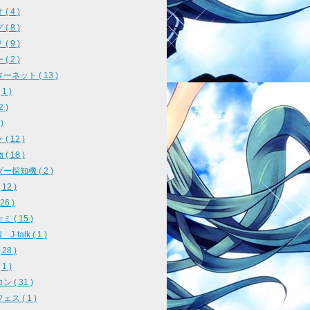
( 4 )
( 8 )
( 9 )
( 2 )
ーネット ( 13 )
1 )
2 )
)
( 12 )
( 18 )
ー探知機 ( 2 )
12 )
26 )
 ( 15 )
J-talk ( 1 )
28 )
1 )
 ( 31 )
ス ( 1 )