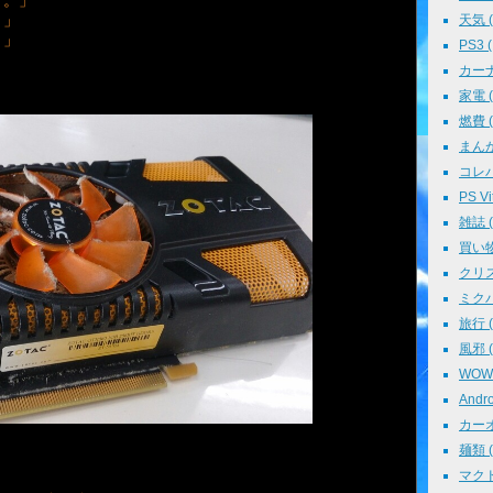
！」
天気 ( 
・」
PS3 (
カーナビ
家電 ( 
燃費 ( 
まんが 
コレパ→
PS Vit
雑誌 ( 
買い物 
クリスマ
ミクパ 
旅行 ( 
風邪 ( 
WOWO
Andro
カーオ
麺類 ( 
マクド