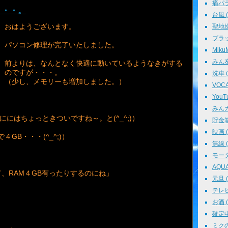
痛パラ 
・・・。
台風 ( 
おはようございます。
聖地巡礼
ブラッ
パソコン修理が完了いたしました。
MikuM
みん友 
前よりは、なんとなく快適に動いているようなきがする
のですが・・・。
洗車 ( 
（少し、メモリーも増加しました。）
VOCAL
YouTu
みんカラ
すににはちょっときついですね～。と(^_^;)）
貯金箱 
映画 ( 
GB・・・(^_^;)）
無線 ( 
モータ
AQUA 
、RAM４GB有ったりするのにね」
元旦 ( 
テレビ 
お酒 ( 
確定申告
ミクの
・。」