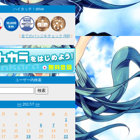
ハイタッチ！drive
[
全てのバッジをチェック (68)
]
ユーザー内検索
<<
2017/7
>>
月
火
水
木
金
土
1
3
4
5
6
7
8
10
11
12
13
14
15
17
18
19
20
21
22