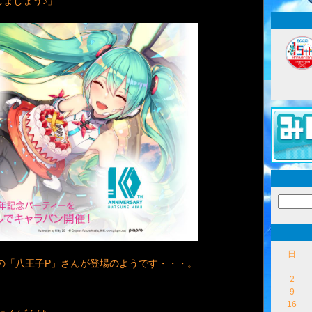
しましょう♪」
日
あの「八王子P」さんが登場のようです・・・。
2
9
16