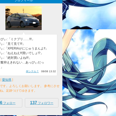
プロフィール
ぴぃ:「ミクプリ……!!!」
ぃ:「見て見て!!!」
ぃ:「XPERIAがにじゅうまんよ!!」
ぃ:「ねえねえ!!!買いでしょ!?」
ぃ:「絶対買いよね!!!」
興奮抑えきれない…あっぴぃだっ
。」
何シテル？
08/08 13:32
[
愛知県
]
です。よろしくお願いします。 参考にさせ
ね。足跡つけてゆきます。
6
137
フォロー
フォロワー