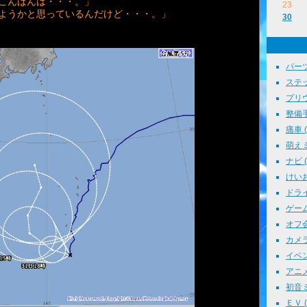
こんばんは・・・。」
23
しようかと思っているんだけど・・・。」
30
パーツ
ステッ
プリウス
整備手帳
痛車 ( 
萌えミ 
ナビ ( 
けいお
ドライブ
ゲーム 
オフ会 
カメラ 
イベント
アニメ 
初音ミク
ＥＶ ( 