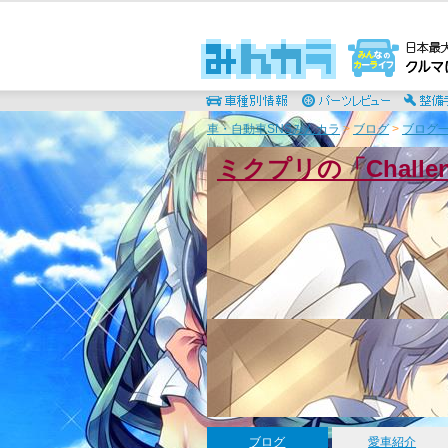
車・自動車SNSみんカラ
>
ブログ
>
ブログ一
ミクプリの「Chall
ブログ
愛車紹介