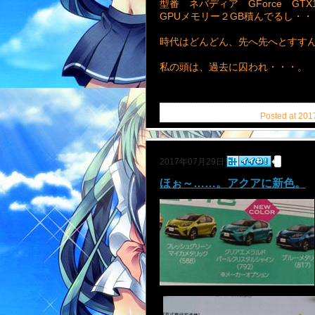
型番 ネバディア GForce GT
GPUメモリー２GB積んでるし・・
時代はどんどん、先へ先へとすす
私の頭は、過去に囚われ・・・。
Posted at 201
2017年07月29日
ほぉ～……。アクアに新色。