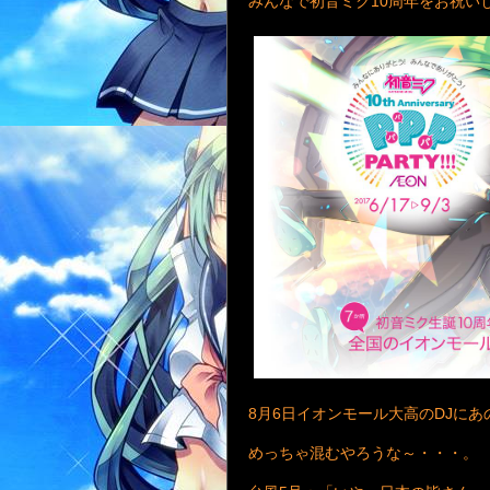
みんなで初音ミク10周年をお祝い
8月6日イオンモール大高のDJに
めっちゃ混むやろうな～・・・。