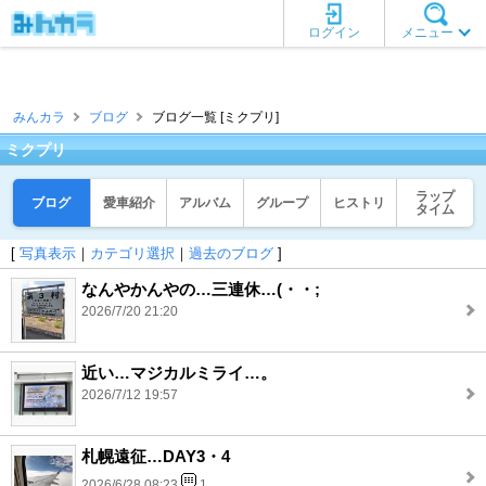
ログイン
メニュー
みんカラ
ブログ
ブログ一覧 [ミクプリ]
ミクプリ
ラップ
ブログ
愛車紹介
アルバム
グループ
ヒストリ
タイム
[
写真表示
｜
カテゴリ選択
｜
過去のブログ
]
なんやかんやの…三連休…(・・;
2026/7/20 21:20
近い…マジカルミライ…。
2026/7/12 19:57
札幌遠征…DAY3・4
2026/6/28 08:23
1