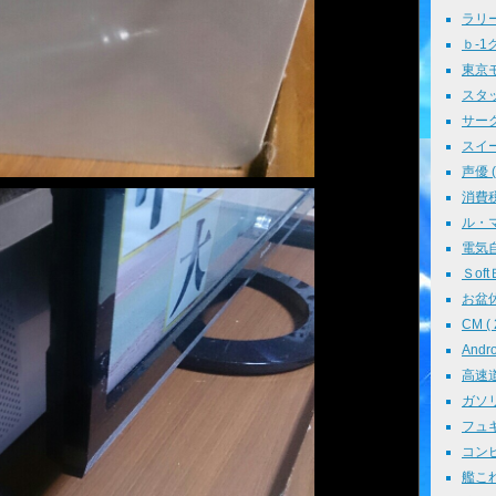
ラリー 
ｂ-1グ
東京モ
スタッ
サークル
スイーツ
声優 ( 
消費税 
ル・マン
電気自動
ＳoftＢ
お盆休み
CM ( 
Andr
高速道路
ガソリン
フュギュ
コンピ
艦これ 