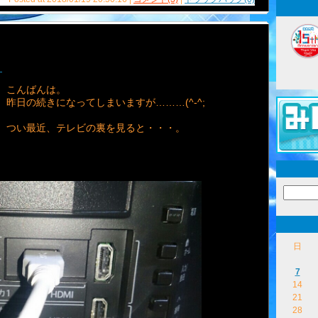
。
こんばんは。
昨日の続きになってしまいますが………(^-^;
つい最近、テレビの裏を見ると・・・。
日
7
14
21
28