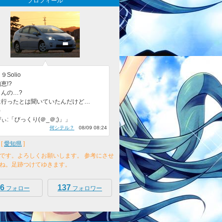
プロフィール
Solio
恵!?
んの…?
に行ったとは聞いていたんだけど…
)
ぃ:「びっくり(＠_＠;)」」
何シテル？
08/09 08:24
[
愛知県
]
です。よろしくお願いします。 参考にさせ
ね。足跡つけてゆきます。
6
137
フォロー
フォロワー