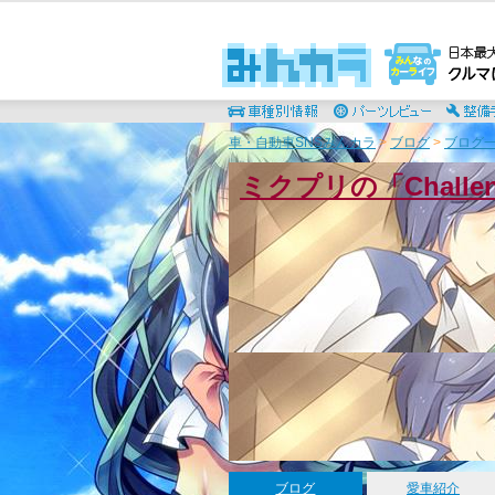
車・自動車SNSみんカラ
>
ブログ
>
ブログ一
ミクプリの「Chall
ブログ
愛車紹介