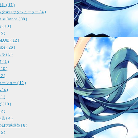
 ( 17 )
ク★ロックシューター ( 4 )
ikuDance ( 88 )
( 13 )
5 )
OID ( 12 )
be ( 26 )
 ( 5 )
( 1 )
10 )
2 )
ーショー ( 12 )
( 4 )
1 )
( 10 )
2 )
 ( 4 )
日大感謝祭 ( 8 )
5 )