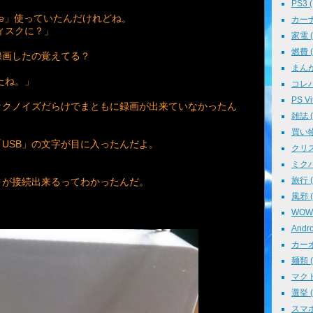
PS3 (
rne」使っていたんだけれどね。
カーナビ
ィスクに？」
家電 ( 
燃費 ( 
録画したの覚えてる？
まんが 
たね。」
コレパ→
PS Vit
ックノイズだらけでまともに録画が出来ていなかったん
雑誌 ( 
買い物 
USB」の文字が目に入ったんだよ。
クリスマ
ミクパ 
旅行 ( 
クが接続出来るってわかったんだ。
風邪 ( 
WOWO
Andro
カーオ
麺類 ( 
マクド
選挙 ( 
スマホ 