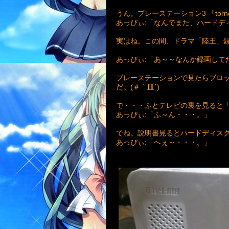
うん。プレーステーション3 「to
あっぴぃ:「なんでまた、ハードデ
実はね。この間、ドラマ「陸王」
あっぴぃ:「あ～～なんか録画して
プレーステーションで見たらブロ
だ。(＃｀皿´)
で・・・ふとテレビの裏を見ると「
あっぴぃ:「ふ～ん・・・。」
でね。説明書見るとハードディス
あっぴぃ:「へぇ～・・・。」