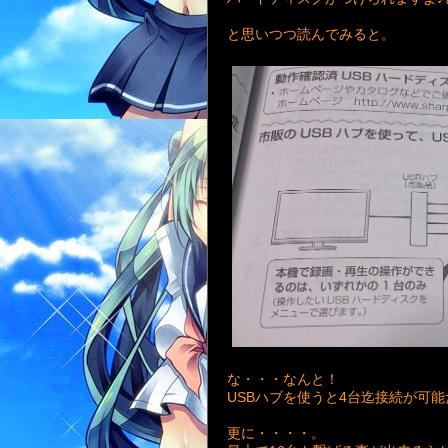
と思いつつ読んでみると。
な・・・なんと！
USBハブを使うと4台迄接続が可
更に・・・・。