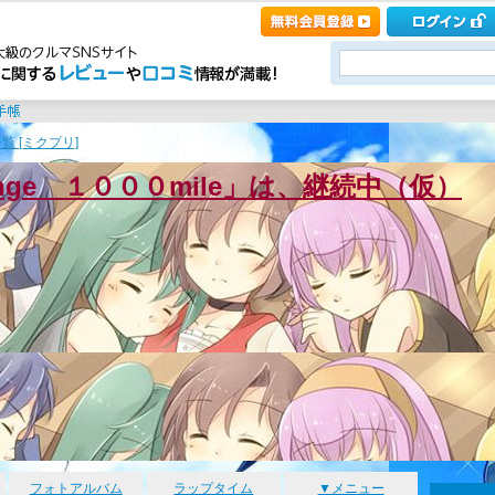
覧 [ミクプリ]
enge １０００mile」は、継続中（仮）
フォトアルバム
ラップタイム
▼メニュー