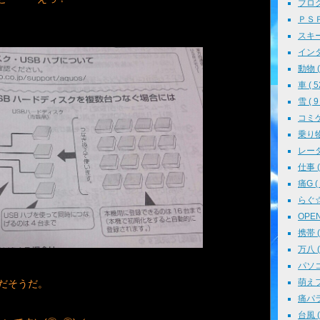
ブログ 
ＰＳＰ 
スキー 
インタ
動物 ( 
車 ( 5
雪 ( 9 
コミケ 
乗り物 
レーダ
仕事 ( 
痛G ( 
らぐ☆ミ
OPEN 
携帯 ( 
万八 ( 
パソコン
萌えフェ
能だそうだ。
痛パラ 
台風 ( 