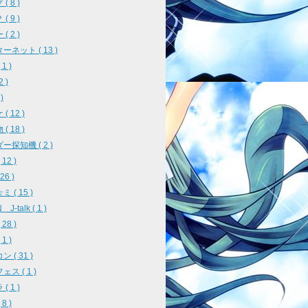
( 8 )
( 9 )
( 2 )
ーネット ( 13 )
1 )
2 )
)
( 12 )
( 18 )
ー探知機 ( 2 )
12 )
26 )
 ( 15 )
J-talk ( 1 )
28 )
1 )
 ( 31 )
ス ( 1 )
( 1 )
8 )