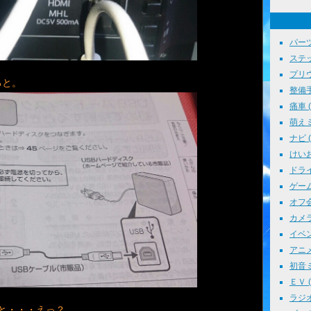
パーツ
ステッ
プリウス
ると。
整備手帳
痛車 ( 
萌えミ 
ナビ ( 
けいお
ドライブ
ゲーム 
オフ会 
カメラ 
イベント
アニメ 
初音ミク
ＥＶ ( 
ラジオ 
と・・・えっ？