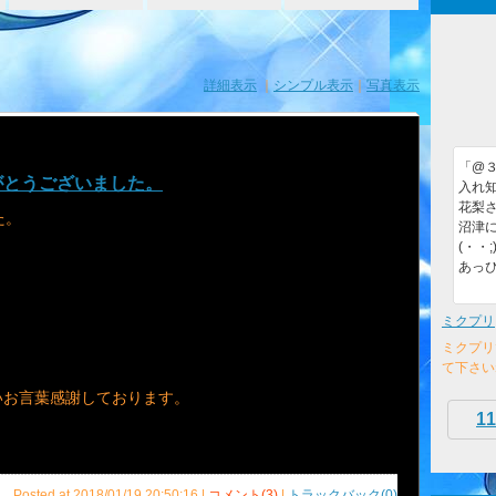
詳細表示
｜
シンプル表示
｜
写真表示
「@３９
がとうございました。
入れ知
花梨さ
た。
沼津
(・・;
あっぴ
ミクプリ
ミクプリ
。
て下さい
いお言葉感謝しております。
11
Posted at 2018/01/19 20:50:16 |
コメント(3)
|
トラックバック(0)