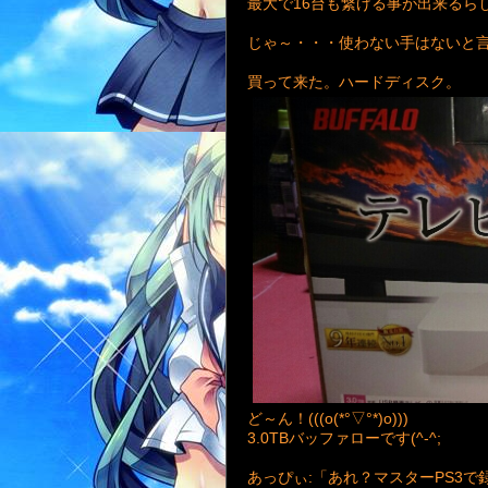
最大で16台も繋げる事が出来るらし
じゃ～・・・使わない手はないと
買って来た。ハードディスク。
ど～ん！(((o(*°▽°*)o)))
3.0TBバッファローです(^-^;
あっぴぃ:「あれ？マスターPS3