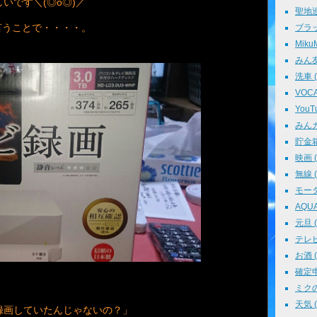
いです＼(◎o◎)／
聖地巡礼
言うことで・・・・。
ブラッ
MikuM
みん友 
洗車 ( 
VOCAL
YouTu
みんカラ
貯金箱 
映画 ( 
無線 ( 
モータ
AQUA 
元旦 ( 
テレビ 
お酒 ( 
確定申告
ミクの
天気 ( 
で録画していたんじゃないの？」