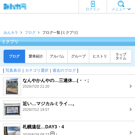
ログイン
メニュー
みんカラ
ブログ
ブログ一覧 [ミクプリ]
ミクプリ
ラップ
ブログ
愛車紹介
アルバム
グループ
ヒストリ
タイム
[
写真表示
｜
カテゴリ選択
｜
過去のブログ
]
なんやかんやの…三連休…(・・;
2026/7/20 21:20
近い…マジカルミライ…。
2026/7/12 19:57
札幌遠征…DAY3・4
2026/6/28 08:23
1