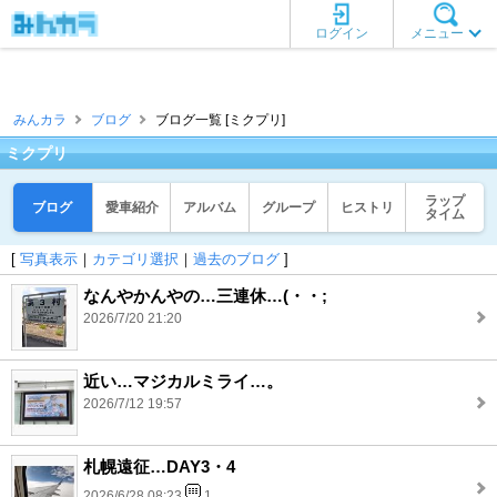
ログイン
メニュー
みんカラ
ブログ
ブログ一覧 [ミクプリ]
ミクプリ
ラップ
ブログ
愛車紹介
アルバム
グループ
ヒストリ
タイム
[
写真表示
｜
カテゴリ選択
｜
過去のブログ
]
なんやかんやの…三連休…(・・;
2026/7/20 21:20
近い…マジカルミライ…。
2026/7/12 19:57
札幌遠征…DAY3・4
2026/6/28 08:23
1