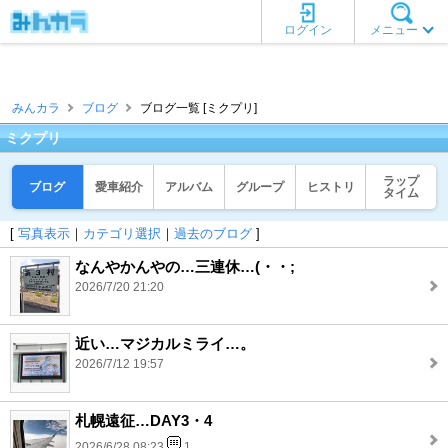
ログイン
メニュー
みんカラ
ブログ
ブログ一覧 [ミクプリ]
ミクプリ
ラップ
ブログ
愛車紹介
アルバム
グループ
ヒストリ
タイム
[
写真表示
｜
カテゴリ選択
｜
過去のブログ
]
なんやかんやの…三連休…(・・;
2026/7/20 21:20
近い…マジカルミライ…。
2026/7/12 19:57
札幌遠征…DAY3・4
2026/6/28 08:23
1