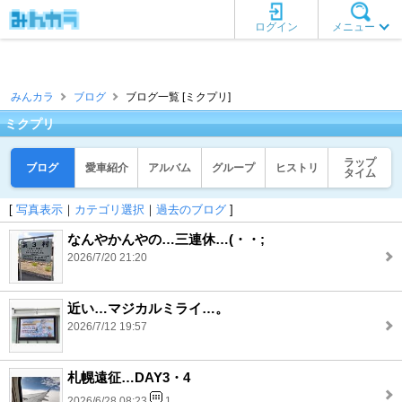
ログイン
メニュー
みんカラ
ブログ
ブログ一覧 [ミクプリ]
ミクプリ
ラップ
ブログ
愛車紹介
アルバム
グループ
ヒストリ
タイム
[
写真表示
｜
カテゴリ選択
｜
過去のブログ
]
なんやかんやの…三連休…(・・;
2026/7/20 21:20
近い…マジカルミライ…。
2026/7/12 19:57
札幌遠征…DAY3・4
2026/6/28 08:23
1