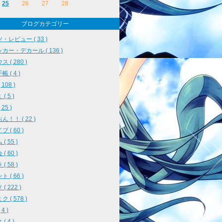
25
26
27
28
ブログカテゴリー
・レビュー ( 33 )
カー・デカール ( 136 )
 ( 280 )
 ( 4 )
108 )
( 5 )
25 )
ん！！ ( 22 )
 ( 60 )
( 55 )
( 60 )
( 58 )
 ( 66 )
( 222 )
 ( 578 )
4 )
( 4 )