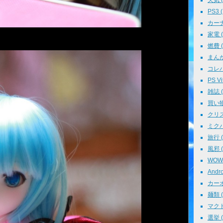
天気 ( 
PS3 (
カーナビ
家電 ( 
燃費 ( 
まんが 
コレパ→
PS Vit
雑誌 ( 
買い物 
クリスマ
ミクパ 
旅行 ( 
風邪 ( 
WOWO
Andro
カーオ
麺類 ( 
マクド
選挙 ( 