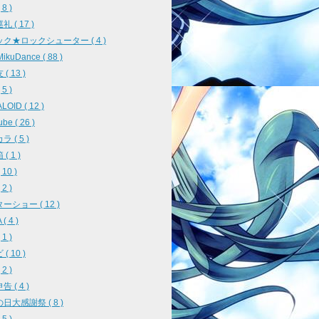
8 )
 ( 17 )
ク★ロックシューター ( 4 )
ikuDance ( 88 )
( 13 )
5 )
OID ( 12 )
be ( 26 )
 ( 5 )
( 1 )
10 )
2 )
ーショー ( 12 )
( 4 )
1 )
( 10 )
2 )
 ( 4 )
日大感謝祭 ( 8 )