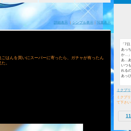
詳細表示
｜
シンプル表示
｜
写真表示
「7
あっ
か…
晩ごはんを買いにスーパーに寄ったら、ガチャが有ったん
あ…あ
見た。
いつ
れるの
あっ
ミクプリ
ミクプリ
て下さい
11