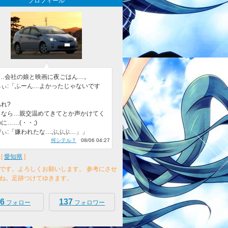
プロフィール
日…会社の娘と映画に夜ごはん…。
ちぃ:「ふーん…よかったじゃないです
」
れ?
もなら…親交温めてきてとか声かけてく
に……(・・;)
ぴぃ:「嫌われたな…ぷぷぷ…」」
何シテル？
08/06 04:27
[
愛知県
]
です。よろしくお願いします。 参考にさせ
ね。足跡つけてゆきます。
6
137
フォロー
フォロワー