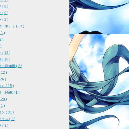
( 8 )
( 9 )
( 2 )
ーネット ( 13 )
1 )
2 )
)
( 12 )
( 18 )
ー探知機 ( 2 )
12 )
26 )
 ( 15 )
J-talk ( 1 )
28 )
1 )
 ( 31 )
ス ( 1 )
( 1 )