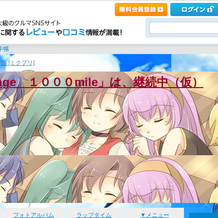
覧 [ミクプリ]
enge １０００mile」は、継続中（仮）
フォトアルバム
ラップタイム
▼メニュー