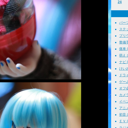
24
パーツ
ステッ
プリウス
整備手帳
痛車 ( 
萌えミ 
ナビ ( 
けいお
ドライブ
ゲーム 
オフ会 
カメラ 
イベント
アニメ 
初音ミク
ＥＶ ( 
ラジオ 