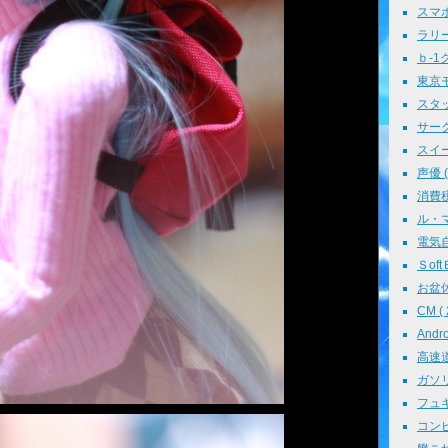
スマホ 
ラリー 
ｂ-1グ
東京モ
スタッ
サークル
スイーツ
声優 ( 
消費税 
ル・マン
電気自動
ＳoftＢ
お盆休み
CM ( 
Andr
高速道路
ガソリン
フュギュ
コンピ