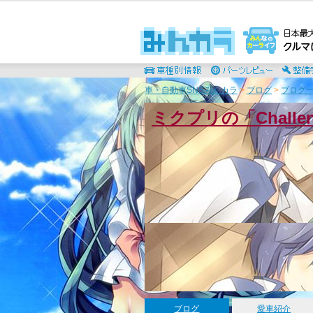
車・自動車SNSみんカラ
>
ブログ
>
ブログ一
ミクプリの「Chall
ブログ
愛車紹介