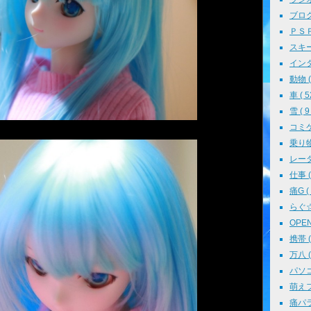
ブログ 
ＰＳＰ 
スキー 
インタ
動物 ( 
車 ( 5
雪 ( 9 
コミケ 
乗り物 
レーダ
仕事 ( 
痛G ( 
らぐ☆ミ
OPEN 
携帯 ( 
万八 ( 
パソコン
萌えフェ
痛パラ 