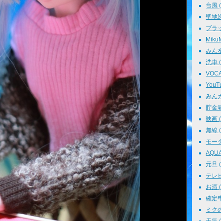
台風 ( 
聖地巡礼
ブラッ
MikuM
みん友 
洗車 ( 
VOCAL
YouTu
みんカラ
貯金箱 
映画 ( 
無線 ( 
モータ
AQUA 
元旦 ( 
テレビ 
お酒 ( 
確定申告
ミクの