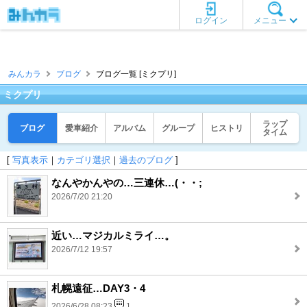
ログイン
メニュー
みんカラ
ブログ
ブログ一覧 [ミクプリ]
ミクプリ
ラップ
ブログ
愛車紹介
アルバム
グループ
ヒストリ
タイム
[
写真表示
｜
カテゴリ選択
｜
過去のブログ
]
なんやかんやの…三連休…(・・;
2026/7/20 21:20
近い…マジカルミライ…。
2026/7/12 19:57
札幌遠征…DAY3・4
2026/6/28 08:23
1