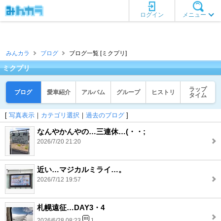
ログイン
メニュー
みんカラ
ブログ
ブログ一覧 [ミクプリ]
ミクプリ
ラップ
ブログ
愛車紹介
アルバム
グループ
ヒストリ
タイム
[
写真表示
｜
カテゴリ選択
｜
過去のブログ
]
なんやかんやの…三連休…(・・;
2026/7/20 21:20
近い…マジカルミライ…。
2026/7/12 19:57
札幌遠征…DAY3・4
2026/6/28 08:23
1