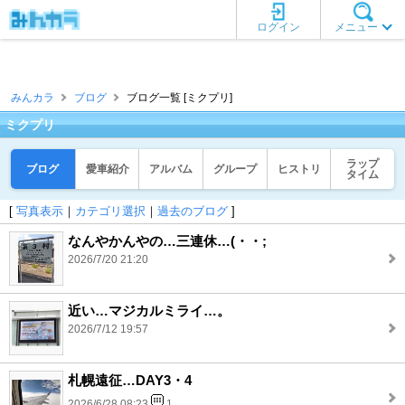
ログイン
メニュー
みんカラ
ブログ
ブログ一覧 [ミクプリ]
ミクプリ
ラップ
ブログ
愛車紹介
アルバム
グループ
ヒストリ
タイム
[
写真表示
｜
カテゴリ選択
｜
過去のブログ
]
なんやかんやの…三連休…(・・;
2026/7/20 21:20
近い…マジカルミライ…。
2026/7/12 19:57
札幌遠征…DAY3・4
2026/6/28 08:23
1