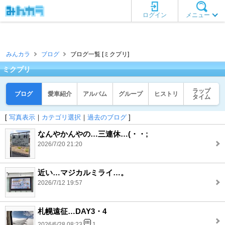
ログイン
メニュー
みんカラ
ブログ
ブログ一覧 [ミクプリ]
ミクプリ
ラップ
ブログ
愛車紹介
アルバム
グループ
ヒストリ
タイム
[
写真表示
｜
カテゴリ選択
｜
過去のブログ
]
なんやかんやの…三連休…(・・;
2026/7/20 21:20
近い…マジカルミライ…。
2026/7/12 19:57
札幌遠征…DAY3・4
2026/6/28 08:23
1