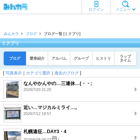
ログイン
メニュー
みんカラ
ブログ
ブログ一覧 [ミクプリ]
ミクプリ
ラップ
ブログ
愛車紹介
アルバム
グループ
ヒストリ
タイム
[
写真表示
｜
カテゴリ選択
｜
過去のブログ
]
なんやかんやの…三連休…(・・;
2026/7/20 21:20
近い…マジカルミライ…。
2026/7/12 19:57
札幌遠征…DAY3・4
2026/6/28 08:23
1