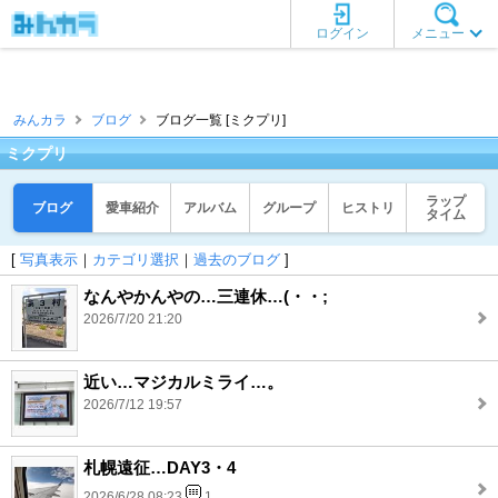
ログイン
メニュー
みんカラ
ブログ
ブログ一覧 [ミクプリ]
ミクプリ
ラップ
ブログ
愛車紹介
アルバム
グループ
ヒストリ
タイム
[
写真表示
｜
カテゴリ選択
｜
過去のブログ
]
なんやかんやの…三連休…(・・;
2026/7/20 21:20
近い…マジカルミライ…。
2026/7/12 19:57
札幌遠征…DAY3・4
2026/6/28 08:23
1