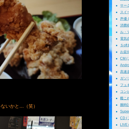
サークル
スイーツ
声優 ( 
消費税 
ル・マン
電気自動
ＳoftＢ
お盆休み
CM ( 
Andr
高速道路
ガソリン
フュギュ
コンピ
艦これ 
腕時計 
ゃないかと…（笑）
Super
CD ( 
LIVE (