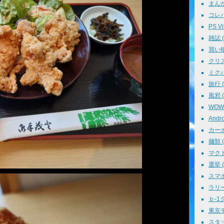
まんが 
コレパ→
PS Vit
雑誌 ( 
買い物 
クリスマ
ミクパ 
旅行 ( 
風邪 ( 
WOWO
Andro
カーオ
麺類 ( 
マクド
選挙 ( 
スマホ 
ラリー 
ｂ-1グ
東京モ
スタッ