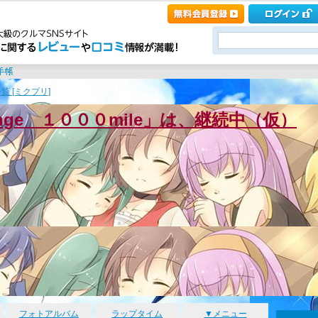
覧 [ミクプリ]
enge １０００mile」は、継続中（仮）
フォトアルバム
ラップタイム
▼メニュー