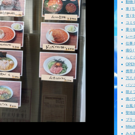
動物 ( 
車 ( 5
雪 ( 9 
コミケ 
乗り物 
レーダ
仕事 ( 
痛G ( 
らぐ☆ミ
OPEN 
携帯 ( 
万八 ( 
パソコン
萌えフェ
痛パラ 
台風 ( 
聖地巡礼
ブラッ
MikuM
みん友 