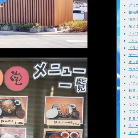
プリウス
整備手帳
痛車 ( 
萌えミ 
ナビ ( 
けいお
ドライブ
ゲーム 
オフ会 
カメラ 
イベント
アニメ 
初音ミク
ＥＶ ( 
ラジオ 
ブログ 
ＰＳＰ 
スキー 
インタ