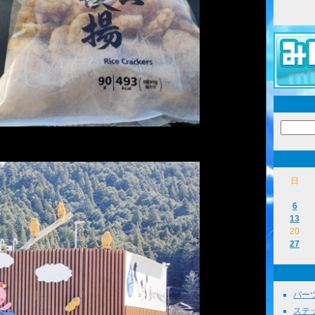
日
6
13
20
27
パーツ
ステッ