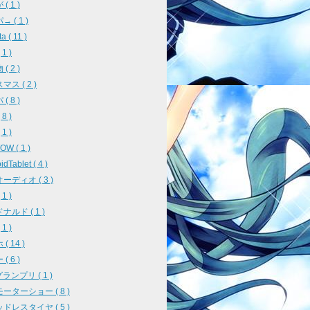
( 1 )
 ( 1 )
a ( 11 )
1 )
( 2 )
ス ( 2 )
( 8 )
8 )
1 )
W ( 1 )
idTablet ( 4 )
ーディオ ( 3 )
1 )
ナルド ( 1 )
1 )
( 14 )
( 6 )
ランプリ ( 1 )
ーターショー ( 8 )
ドレスタイヤ ( 5 )