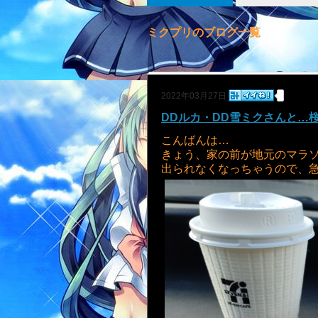
ミクプリのブログ一覧
2022年03月27日
DDルカ・DD雪ミクさんと…桜
こんばんは…
きょう、家の前が地元のマラ
出られなくなっちゃうので、急