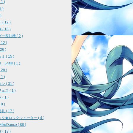
1 )
2 )
)
( 12 )
( 18 )
ー探知機 ( 2 )
12 )
26 )
 ( 15 )
J-talk ( 1 )
28 )
1 )
 ( 31 )
ス ( 1 )
( 1 )
8 )
 ( 17 )
ク★ロックシューター ( 4 )
ikuDance ( 88 )
( 13 )