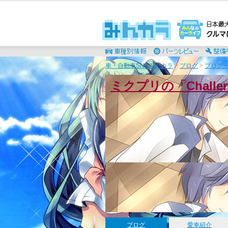
車・自動車SNSみんカラ
>
ブログ
>
ブログ一
ミクプリの「Chall
ブログ
愛車紹介