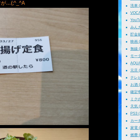
(;^_^A
洗車 ( 
VOCAL
YouTu
みんカラ
貯金箱 
映画 ( 
無線 ( 
モータ
AQUA 
元旦 ( 
テレビ 
お酒 ( 
確定申告
ミクの
天気 ( 
PS3 (
カーナビ
家電 ( 
燃費 ( 