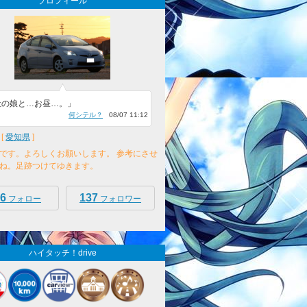
プロフィール
社の娘と…お昼…。」
何シテル？
08/07 11:12
[
愛知県
]
です。よろしくお願いします。 参考にさせ
ね。足跡つけてゆきます。
6
137
フォロー
フォロワー
ハイタッチ！drive