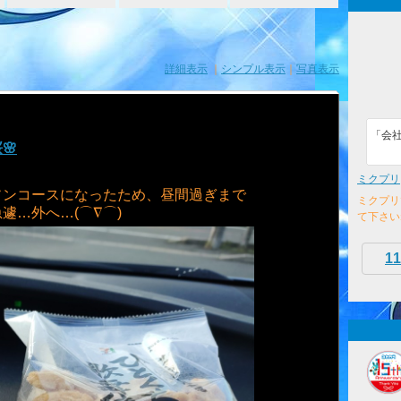
詳細表示
｜
シンプル表示
｜
写真表示
「会
🌸
ミクプリ
ソンコースになったため、昼間過ぎまで
ミクプリ
遽…外へ…(⌒∇⌒)
て下さい
11