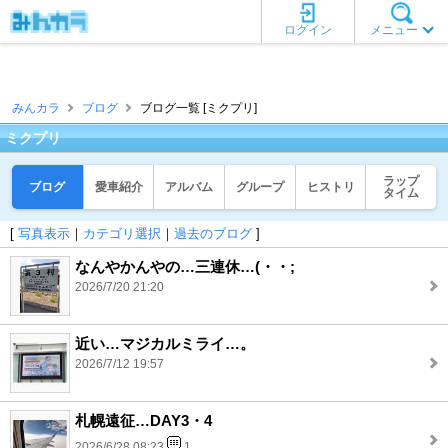
ログイン
メニュー
みんカラ
ブログ
ブログ一覧 [ミクプリ]
ミクプリ
ラップ
ブログ
愛車紹介
アルバム
グループ
ヒストリ
タイム
[
写真表示
｜
カテゴリ選択
｜
過去のブログ
]
なんやかんやの…三連休…(・・;
2026/7/20 21:20
近い…マジカルミライ…。
2026/7/12 19:57
札幌遠征…DAY3・4
2026/6/28 08:23
1