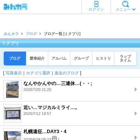
ログイン
メニュー
みんカラ
ブログ
ブログ一覧 [ミクプリ]
ミクプリ
ラップ
ブログ
愛車紹介
アルバム
グループ
ヒストリ
タイム
[
写真表示
｜
カテゴリ選択
｜
過去のブログ
]
なんやかんやの…三連休…(・・;
2026/7/20 21:20
近い…マジカルミライ…。
2026/7/12 19:57
札幌遠征…DAY3・4
2026/6/28 08:23
1