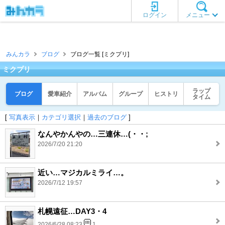
ログイン
メニュー
みんカラ
ブログ
ブログ一覧 [ミクプリ]
ミクプリ
ラップ
ブログ
愛車紹介
アルバム
グループ
ヒストリ
タイム
[
写真表示
｜
カテゴリ選択
｜
過去のブログ
]
なんやかんやの…三連休…(・・;
2026/7/20 21:20
近い…マジカルミライ…。
2026/7/12 19:57
札幌遠征…DAY3・4
2026/6/28 08:23
1