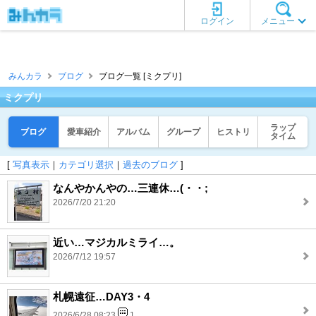
ログイン
メニュー
みんカラ
ブログ
ブログ一覧 [ミクプリ]
ミクプリ
ラップ
ブログ
愛車紹介
アルバム
グループ
ヒストリ
タイム
[
写真表示
｜
カテゴリ選択
｜
過去のブログ
]
なんやかんやの…三連休…(・・;
2026/7/20 21:20
近い…マジカルミライ…。
2026/7/12 19:57
札幌遠征…DAY3・4
2026/6/28 08:23
1