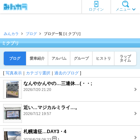
ログイン
メニュー
みんカラ
ブログ
ブログ一覧 [ミクプリ]
ミクプリ
ラップ
ブログ
愛車紹介
アルバム
グループ
ヒストリ
タイム
[
写真表示
｜
カテゴリ選択
｜
過去のブログ
]
なんやかんやの…三連休…(・・;
2026/7/20 21:20
近い…マジカルミライ…。
2026/7/12 19:57
札幌遠征…DAY3・4
2026/6/28 08:23
1