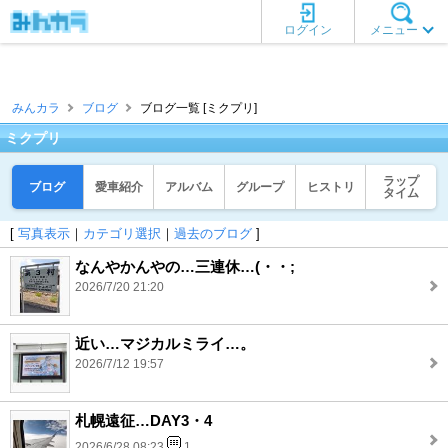
ログイン
メニュー
みんカラ
ブログ
ブログ一覧 [ミクプリ]
ミクプリ
ラップ
ブログ
愛車紹介
アルバム
グループ
ヒストリ
タイム
[
写真表示
｜
カテゴリ選択
｜
過去のブログ
]
なんやかんやの…三連休…(・・;
2026/7/20 21:20
近い…マジカルミライ…。
2026/7/12 19:57
札幌遠征…DAY3・4
2026/6/28 08:23
1