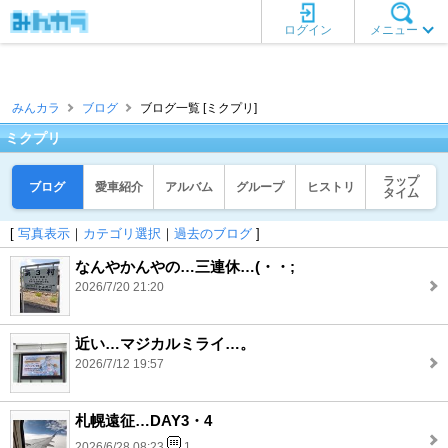
ログイン
メニュー
みんカラ
ブログ
ブログ一覧 [ミクプリ]
ミクプリ
ラップ
ブログ
愛車紹介
アルバム
グループ
ヒストリ
タイム
[
写真表示
｜
カテゴリ選択
｜
過去のブログ
]
なんやかんやの…三連休…(・・;
2026/7/20 21:20
近い…マジカルミライ…。
2026/7/12 19:57
札幌遠征…DAY3・4
2026/6/28 08:23
1