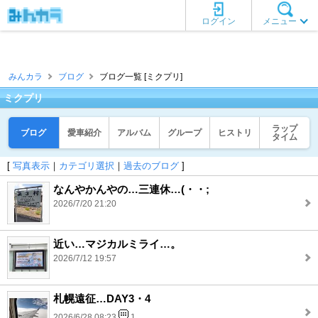
ログイン
メニュー
みんカラ
ブログ
ブログ一覧 [ミクプリ]
ミクプリ
ラップ
ブログ
愛車紹介
アルバム
グループ
ヒストリ
タイム
[
写真表示
｜
カテゴリ選択
｜
過去のブログ
]
なんやかんやの…三連休…(・・;
2026/7/20 21:20
近い…マジカルミライ…。
2026/7/12 19:57
札幌遠征…DAY3・4
2026/6/28 08:23
1