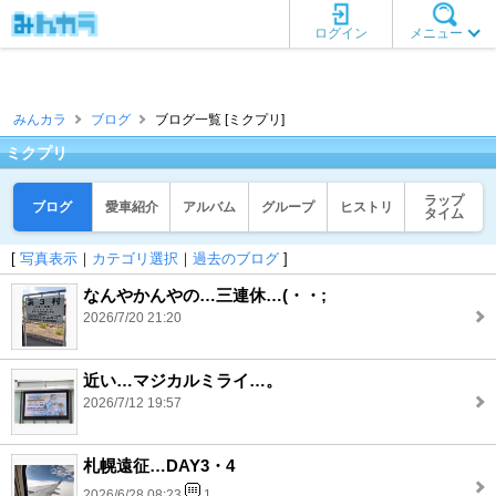
ログイン
メニュー
みんカラ
ブログ
ブログ一覧 [ミクプリ]
ミクプリ
ラップ
ブログ
愛車紹介
アルバム
グループ
ヒストリ
タイム
[
写真表示
｜
カテゴリ選択
｜
過去のブログ
]
なんやかんやの…三連休…(・・;
2026/7/20 21:20
近い…マジカルミライ…。
2026/7/12 19:57
札幌遠征…DAY3・4
2026/6/28 08:23
1