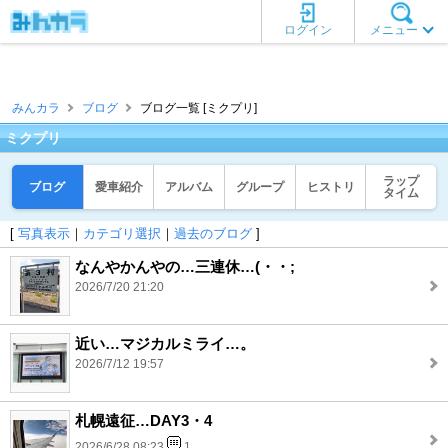
ログイン
メニュー
みんカラ
ブログ
ブログ一覧 [ミクプリ]
ミクプリ
ラップ
ブログ
愛車紹介
アルバム
グループ
ヒストリ
タイム
[
写真表示
｜
カテゴリ選択
｜
過去のブログ
]
なんやかんやの…三連休…(・・;
2026/7/20 21:20
近い…マジカルミライ…。
2026/7/12 19:57
札幌遠征…DAY3・4
2026/6/28 08:23
1