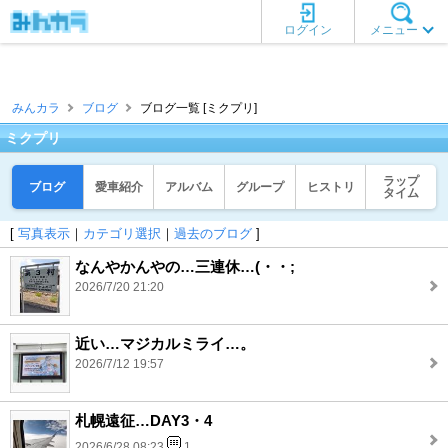
ログイン
メニュー
みんカラ
ブログ
ブログ一覧 [ミクプリ]
ミクプリ
ラップ
ブログ
愛車紹介
アルバム
グループ
ヒストリ
タイム
[
写真表示
｜
カテゴリ選択
｜
過去のブログ
]
なんやかんやの…三連休…(・・;
2026/7/20 21:20
近い…マジカルミライ…。
2026/7/12 19:57
札幌遠征…DAY3・4
2026/6/28 08:23
1