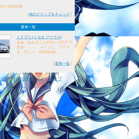
2/17 23:04:08
[
他のクリップをチェック
]
愛車一覧
ミクプリ (トヨタ プリウス)
まあ、なんてことのないブログで
すが・・・。 メインに、プリウ
ス、アニメ、VOCALOI ...
[
愛車一覧
]
ルプ
｜
利用規約
｜
サイトマップ