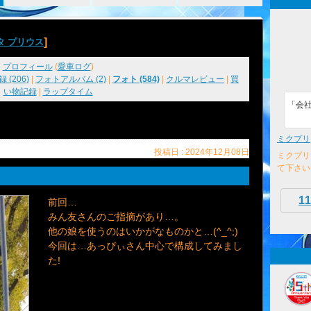
]
タ プリウス
プロフィール
(
愛車ログ
)
 (206)
|
フォトアルバム (2)
|
フォト (584)
|
クルマレビュー
|
買
い物記録
|
ラップタイム
「会
ミクプリ
投稿日 : 2024年12月08日
ミクプリ
て下さい
11
前回…
みん友さんのご指摘があり…。
他の娘を使うのはいかがなものかと…(^_^;)
今回は…あっぴぃさん中心で構成してみまし
た!