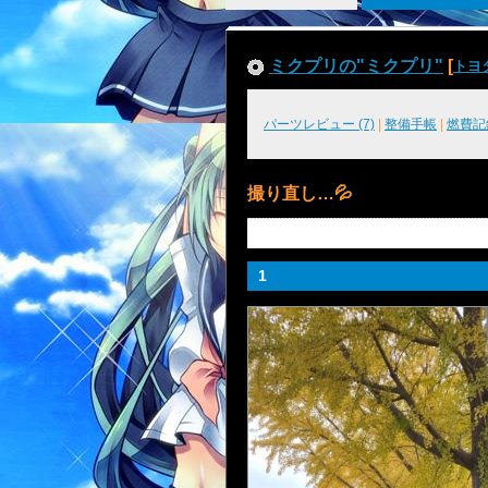
ミクプリの"ミクプリ"
[
トヨ
パーツレビュー (7)
|
整備手帳
|
燃費記録
撮り直し…💦
1