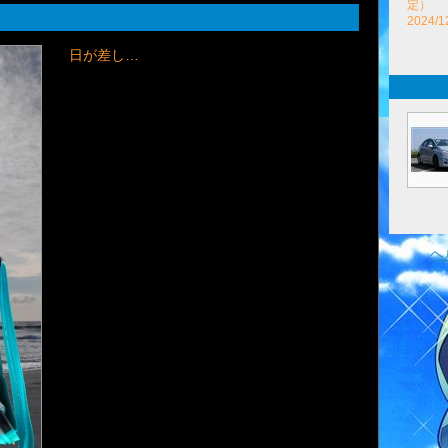
定）
2024/1
日が差し…
ヘ