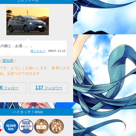
プロフィール
社の娘と…お昼…。」
何シテル？
08/07 11:12
[
愛知県
]
です。よろしくお願いします。 参考にさせ
ね。足跡つけてゆきます。
6
137
フォロー
フォロワー
ハイタッチ！drive