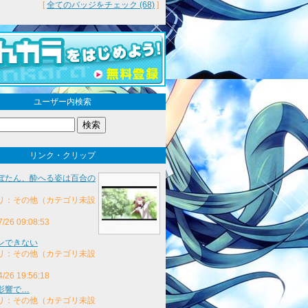
[
全てのバッジをチェック (68)
]
ユーザー内検索
リンク・クリップ
ぼたん、酔へる姿は百合の
リ：その他（カテゴリ未設
7/26 09:08:53
ンできない
リ：その他（カテゴリ未設
4/26 19:56:18
影響で…
リ：その他（カテゴリ未設