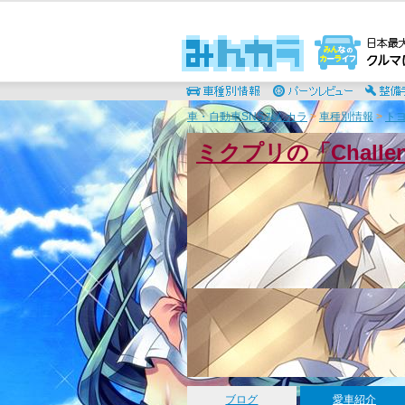
車・自動車SNSみんカラ
>
車種別情報
>
ト
ミクプリの「Chall
ブログ
愛車紹介