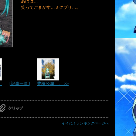
あはは…
笑ってごまかす…ミクプリ…。
.
| 記事一覧 |
豊橋公園…。 >>
イイね！ランキングページへ