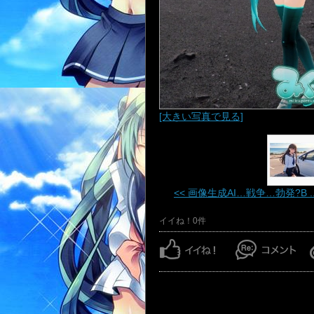
[大きい写真で見る]
<< 画像生成AI…戦争…勃発?B ..
イイね！0件