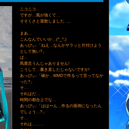
ニコニコ…
ですが…風が強くて…
そそくさと退散しました…。
まあ…
こんなんでいいか…(^_^;)
あっぴぃ:「ねえ…なんかサラッと片付けよう
として無い?」
ば…
馬鹿言うんじゃありません!
こうして…書き直したじゃないですか!
あっぴぃ:「確か…MMDで作るって言ってなか
った?」
そ…
それはだ…
時間の都合上でな…
あっぴぃ:「ははーん…作るの面倒になったん
でしょう…?」
そ…
それは………