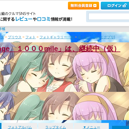
ヨタ
>
プリウス
>
フォト
>
フォトギャラリー一覧
>
撮り直し…💦 [ミクプリ]
enge １０００mile」は、継続中（仮）
フォトアルバム
ラップタイム
▼メニュー