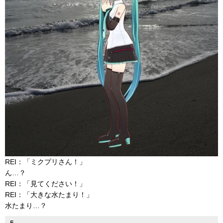
REI：「ミクプリさん！」
ん…？
REI：「見てください！」
REI：「大きな水たまり！」
水たまり…？
5