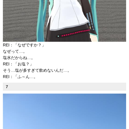
REI：「なぜですか？」
なぜって…。
塩水だからね…。
REI：「お塩？」
そう…塩が多すぎて飲めないんだ…。
REI：「ふ～ん…。
7