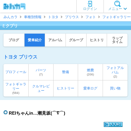
ログイン
メニュー
みんカラ
車種別情報
トヨタ
プリウス
フォト
フォトギャラリー
ミクプリ
ラップ
ブログ
愛車紹介
アルバム
グループ
ヒストリ
タイム
トヨタ プリウス
フォトアル
パーツ
燃費
プロフィール
整備
バム
(7)
(206)
(2)
フォトギャラ
クルマレビ
ヒストリー
愛車ログ
買い物
リー
ュー
(584)
REIちゃんin…潮見坂(⌒∇⌒)