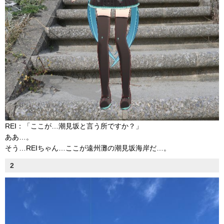
REI：「ここが…潮見坂と言う所ですか？」
ああ…。
そう…REIちゃん…ここが遠州灘の潮見坂海岸だ…。
2