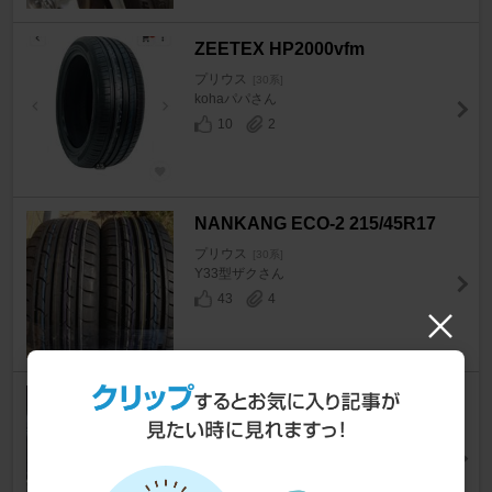
ZEETEX HP2000vfm
プリウス
[30系]
kohaパパさん
10
2
NANKANG ECO-2 215/45R17
プリウス
[30系]
Y33型ザクさん
43
4
NANKANG ECONEX ECO-2+
?215/45R17
プリウス
[30系]
t@krymさん