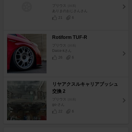
プリウス
[30系]
ありまのおじさんさん
21
6
Rotiform TUF-R
プリウス
[30系]
Daice-kさん
26
6
リヤアクスルキャリアブッシュ
交換 2
プリウス
[30系]
go-さん
22
6