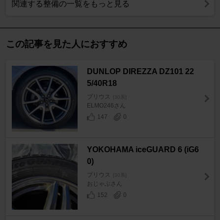
関連する整備の一覧をもっと見る
この記事を見た人におすすめ
DUNLOP DIREZZA DZ101 22
5/40R18
プリウス
[30系]
ELMO246さん
147
0
YOKOHAMA iceGUARD 6 (iG6
0)
プリウス
[30系]
おじゃぶさん
152
0