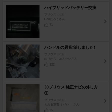
ハイブリッドバッテリー交換
プリウス
[30系]
Cooたろうさん
71
ハンドルの異音❗️治しました❗️
プリウス
[30系]
のりから めんたいさん
122
30プリウス 純正ナビの外し方
①
プリウス
[30系]
とおる軍曹（・∀・）さん
25