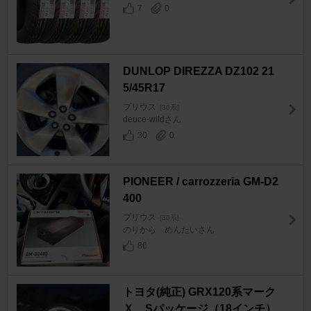
7
0
DUNLOP DIREZZA DZ102 21
5/45R17
プリウス
[30系]
deuce-wildさん
30
0
PIONEER / carrozzeria GM-D2
400
プリウス
[30系]
のりから めんたいさん
86
トヨタ(純正) GRX120系マーク
Ｘ Sパッケージ（18インチ）