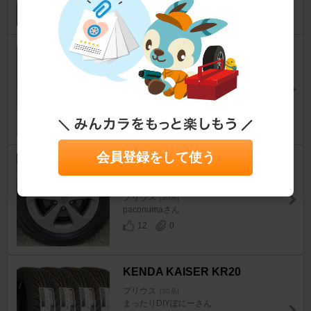
10
1
YOKOHAMA ADVAN FLEVA V
701 205/55R16
プリウス
[30系]
Ikeji8485さん
9
0
会員登録をして使う
DUNLOP WINTER MAXX 02 1
95/65R15
プリウス
[30系]
paconumaさん
12
0
KENDA KAISER KR20
プリウス
[30系]
まったりDIYぽにーさん