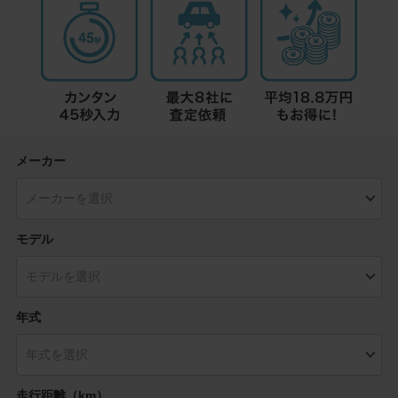
メーカー
モデル
年式
走行距離（km）