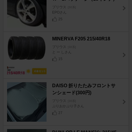
プリウス
[30系]
EPOさん
25
MINERVA F205 215/40R18
プリウス
[30系]
と ー しさん
15
DAISO 折りたたみフロントサ
ンシェード(300円)
プリウス
[30系]
ぷりおかぷり子さん
27