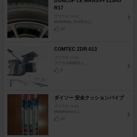
DUNLOP LE MANSⅤ+ 215/45
R17
プリウス
[30系]
Modellista_S-LEDさん
24
COMTEC ZDR-013
プリウス
[30系]
プリウス8888さん
9
ダイソー 安全クッションパイプ
プリウス
[30系]
MetalHorseさん
14