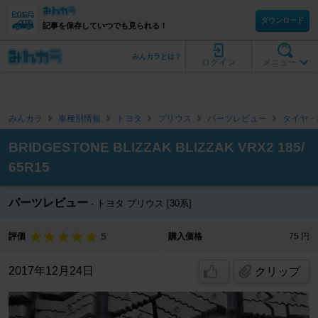
ダウンロード
記事を保存していつでも見られる！
みんカラとは？
ログイン
メニュー
みんカラ
車種別情報
トヨタ
プリウス
パーツレビュー
タイヤ・
BRIDGESTONE BLIZZAK BLIZZAK VRX2 185/
65R15
パーツレビュー
トヨタ プリウス [30系]
5
評価
購入価格
75 円
2017年12月24日
クリップ