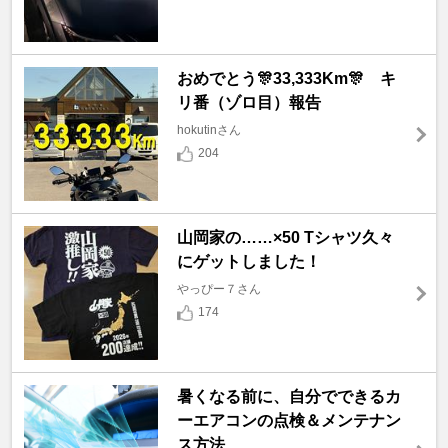
おめでとう🎊33,333Km🎊 キ
リ番（ゾロ目）報告
hokutinさん
204
山岡家の……×50 Tシャツ久々
にゲットしました！
やっぴー７さん
174
暑くなる前に、自分でできるカ
ーエアコンの点検＆メンテナン
ス方法