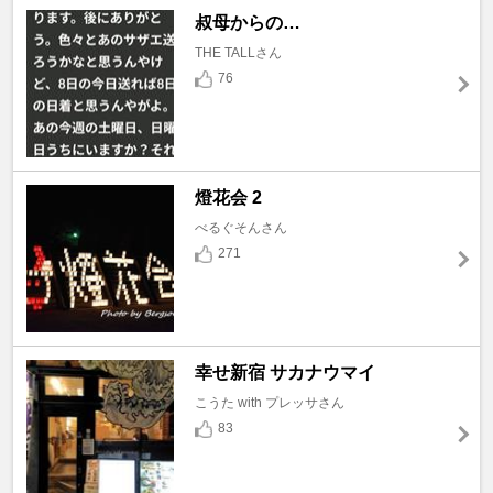
叔母からの…
THE TALLさん
76
燈花会 2
べるぐそんさん
271
幸せ新宿 サカナウマイ
こうた with プレッサさん
83