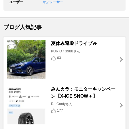
ユーザー
かぶレーサー
ブログ人気記事
夏休み避暑ドライブ🚙
KURIO☆3988さん
63
みんカラ：モニターキャンペー
ン【X-ICE SNOW＋】
ReiGoofyさん
177