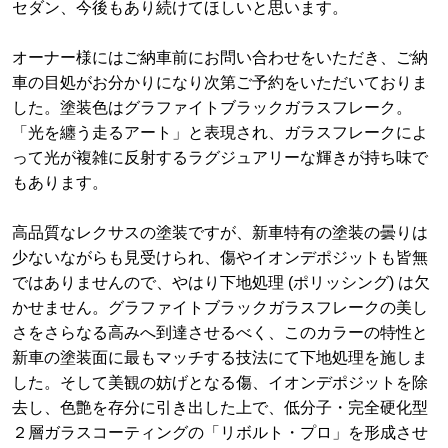
セダン、今後もあり続けてほしいと思います。
オーナー様にはご納車前にお問い合わせをいただき、ご納
車の目処がお分かりになり次第ご予約をいただいておりま
した。塗装色はグラファイトブラックガラスフレーク。
「光を纏う走るアート」と表現され、ガラスフレークによ
って光が複雑に反射するラグジュアリーな輝きが持ち味で
もあります。
高品質なレクサスの塗装ですが、新車特有の塗装の曇りは
少ないながらも見受けられ、傷やイオンデポジットも皆無
ではありませんので、やはり下地処理 (ポリッシング) は欠
かせません。グラファイトブラックガラスフレークの美し
さをさらなる高みへ到達させるべく、このカラーの特性と
新車の塗装面に最もマッチする技法にて下地処理を施しま
した。そして美観の妨げとなる傷、イオンデポジットを除
去し、色艶を存分に引き出した上で、低分子・完全硬化型
２層ガラスコーティングの「リボルト・プロ」を形成させ