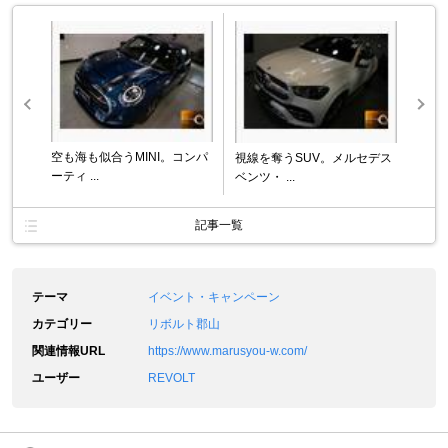
空も海も似合うMINI。コンパ
視線を奪うSUV。メルセデス
ーティ ...
ベンツ・ ...
記事一覧
テーマ
イベント・キャンペーン
カテゴリー
リボルト郡山
関連情報URL
https://www.marusyou-w.com/
ユーザー
REVOLT