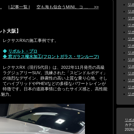
リボ
.
| 記事一覧 |
空も海も似合うMINI。コ ... >>
リボ
リボ
リボ
ボルト大阪】
リボ
リボ
レクサスRXの施工事例です。
リボ
◆
リボルト・プロ
リボ
◆ 窓ガラス撥水加工(フロントガラス・サンルーフ)
リボ
リボ
レクサスRX（現行5代目）は、2022年11月発売の高級
ラグジュアリーSUV。洗練された「スピンドルボディ」
リボ
の強烈なデザイン、静粛性の高い上質な乗り心地、そし
リボ
てハイブリッドやPHEVなどの多様なパワートレインが
リボ
特徴です。日本の道路事情に合ったサイズ感と、高性能
リボ
も魅力。
リボ
カテ
2026/