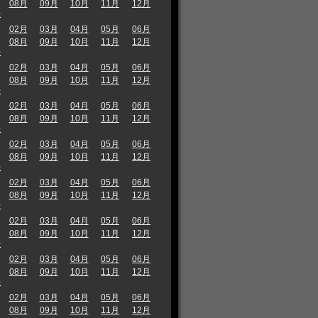
08月
09月
10月
11月
12月
年
02月
03月
04月
05月
06月
08月
09月
10月
11月
12月
年
02月
03月
04月
05月
06月
08月
09月
10月
11月
12月
年
02月
03月
04月
05月
06月
08月
09月
10月
11月
12月
年
02月
03月
04月
05月
06月
08月
09月
10月
11月
12月
年
02月
03月
04月
05月
06月
08月
09月
10月
11月
12月
年
02月
03月
04月
05月
06月
08月
09月
10月
11月
12月
年
02月
03月
04月
05月
06月
08月
09月
10月
11月
12月
年
02月
03月
04月
05月
06月
08月
09月
10月
11月
12月