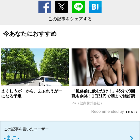
この記事をシェアする
今あなたにおすすめ
えくしうが から、ふぉれうがー
「風俗前に飲むだけ！」45分で3回
になる予定
戦も余裕！1日31円で朝まで絶好調
PR（健商株式会社）
Recommended by
この記事を書いたユーザー
‐まこ‐