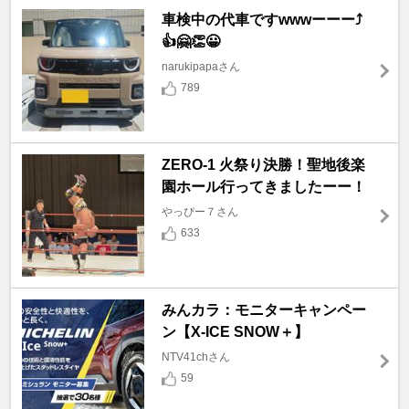
車検中の代車ですwwwーーー⤴️
👍🤗👏😀
narukipapaさん
789
ZERO-1 火祭り決勝！聖地後楽
園ホール行ってきましたーー！
やっぴー７さん
633
みんカラ：モニターキャンペー
ン【X-ICE SNOW＋】
NTV41chさん
59