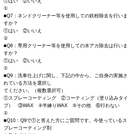
①はい ②いいえ
①
■Q7：ネンドクリーナー等を使用しての鉄粉除去を行いま
すか？
①はい ②いいえ
②
■Q8：専用クリーナー等を使用しての水アカ除去は行いま
すか？
①はい ②いいえ
①
■Q9：洗車仕上げに関し、下記の中から、ご自身の実施さ
れている方法を選択し
てください。（複数選択可）
①スプレーコーティング ②コーティング（塗り込みタイ
プ） ③WAX ④半練りWAX ⑤その他 ⑥行わない
①
■Q10：Q9で①と答えた方にご質問です。今使っているス
プレーコーティング剤