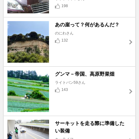
198
あの崖って？何があるんだ？
のにわさん
132
グンマ－帝国、高原野菜畑
ライトバン59さん
143
サーキットを走る際に準備した
い装備