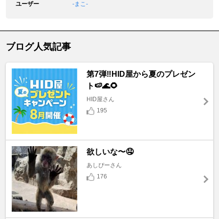
ユーザー
‐まこ‐
ブログ人気記事
第7弾‼️HID屋から夏のプレゼン
ト🍉🌊🌻
HID屋さん
195
欲しいな〜🤤
あしぴーさん
176