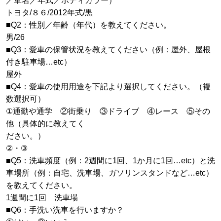
／車名／年式／ボディカラー）
トヨタ/８６/2012年式/黒
■Q2：性別／年齢（年代）を教えてください。
男/26
■Q3：愛車の保管状況を教えてください（例：屋外、屋根
付き駐車場…etc）
屋外
■Q4：愛車の使用用途を下記より選択してください。（複
数選択可）
①通勤や通学 ②街乗り ③ドライブ ④レース ⑤その
他（具体的に教えてく
ださい。）
②・③
■Q5：洗車頻度（例：2週間に1回、1か月に1回…etc）と洗
車場所（例：自宅、洗車場、ガソリンスタンドなど…etc）
を教えてください。
1週間に1回 洗車場
■Q6：手洗い洗車を行いますか？