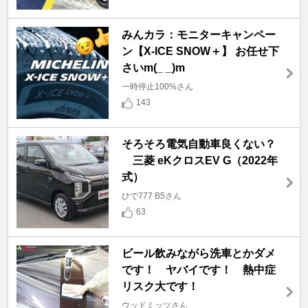
みんカラ：モニターキャンペー
ン【X-ICE SNOW＋】 お任せ下
さいm(_ _)m
一時停止100%さん
143
そろそろ電気自動車良くない？
三菱 eKクロスEV G（2022年
式）
ひで777 B5さん
63
ビール飲みながら洗車とかダメ
です！ ヤバイです！ 熱中症
リスク大です！
ウッドミッツさん