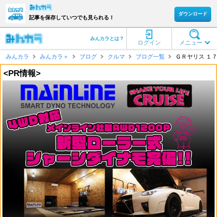
ダウンロード
記事を保存していつでも見られる！
みんカラとは？
ログイン
メニュー
みんカラ
みんカラ＋
ブログ
クルマ
ブログ一覧
ＧＲヤリス １７５
<PR情報>