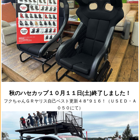
秋のハセカップ１０月１１日(土)終了しました！
フクちゃんＧＲヤリス自己ベスト更新４８″９１６！（ＵＳＥＤ・Ａ
０５０にて）