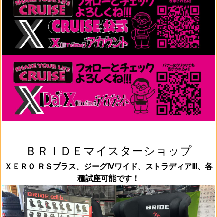
ＢＲＩＤＥマイスターショップ
ＸＥＲＯ ＲＳプラス、ジーグⅣワイド、ストラディアⅢ、各
種試座可能です！