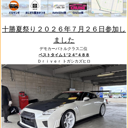
十勝夏祭り２０２６年７月２６日参加し
ました
デモカーバトルクラス二位
ベストタイム１′２４″４８８
Ｄｒｉｖｅｒ トガシカズヒロ