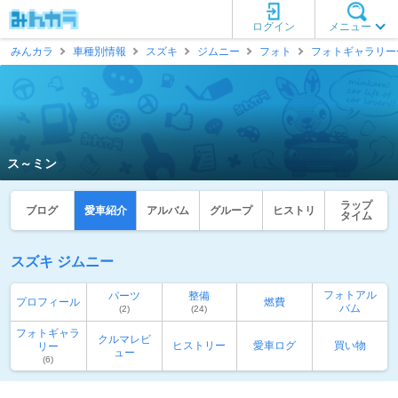
ログイン
メニュー
みんカラ
車種別情報
スズキ
ジムニー
フォト
フォトギャラリー
ス～ミン
ラップ
ブログ
愛車紹介
アルバム
グループ
ヒストリ
タイム
スズキ ジムニー
フォトアル
パーツ
整備
プロフィール
燃費
バム
(2)
(24)
フォトギャラ
クルマレビ
ヒストリー
愛車ログ
買い物
リー
ュー
(6)