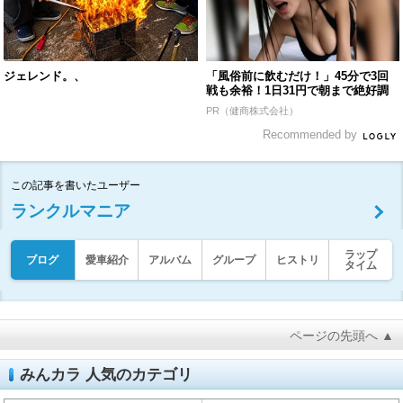
ジェレンド。、
「風俗前に飲むだけ！」45分で3回
戦も余裕！1日31円で朝まで絶好調
PR（健商株式会社）
Recommended by
この記事を書いたユーザー
ランクルマニア
ラップ
ブログ
愛車紹介
アルバム
グループ
ヒストリ
タイム
ページの先頭へ ▲
みんカラ 人気のカテゴリ