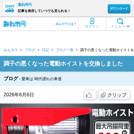
ダウンロード
記事を保存していつでも見られる！
みんカラとは？
ログイン
メニュー
みんカラ
ブログ
日記
ブログ一覧
調子の悪くなった電動ホイストを交
調子の悪くなった電動ホイストを交換しました
ブログ
愛車は 時代遅れの車達
2026年6月6日
クリップ