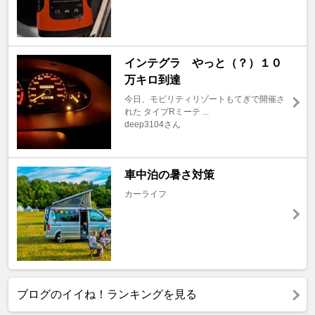
インテグラ やっと（？）１０
万キロ到達
今日、モビリティリゾートもてぎで開催さ
れた タイプRミーテ ...
deep3104さん
車中泊の暑さ対策
カーライフ
ブログのイイね！ランキングを見る