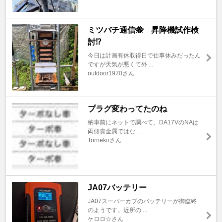
ミツバチ通信🐝 昇降機試作検
討⁉️
今日は計画有休取得日で仕事休みだったん
ですが天気が悪くて外 ...
outdoor1970さん
プラグ変わってたのね
納車前にネットで調べて、DA17VのNAは
両側貴金属ではな ...
Tornekoさん
JA07バッテリー
JA07スーパーカブのバッテリーが御臨終
のようです。近所の ...
ケロロ☆さん