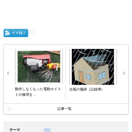
イイね！
動作しなくなった電動ホイス
台風の傷跡（記録簿）
トの修理を ...
記事一覧
テーマ
日記