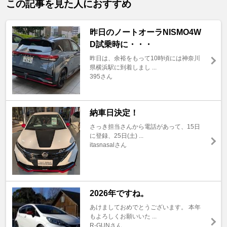
この記事を見た人におすすめ
昨日のノートオーラNISMO4W
D試乗時に・・・
昨日は、余裕をもって10時頃には神奈川
県横浜駅に到着しまし ...
395さん
納車日決定！
さっき担当さんから電話があって、15日
に登録、25日(土) ...
itasnasalさん
2026年ですね。
あけましておめでとうございます。 本年
もよろしくお願いいた ...
R-GUNさん