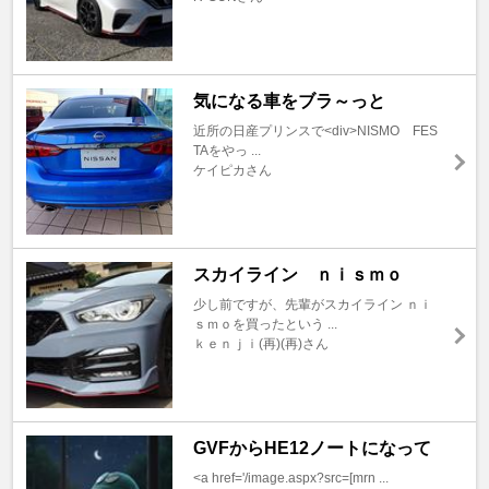
気になる車をブラ～っと
近所の日産プリンスで<div>NISMO FES
TAをやっ ...
ケイピカさん
スカイライン ｎｉｓｍｏ
少し前ですが、先輩がスカイライン ｎｉ
ｓｍｏを買ったという ...
ｋｅｎｊｉ(再)(再)さん
GVFからHE12ノートになって
<a href='/image.aspx?src=[mrn ...