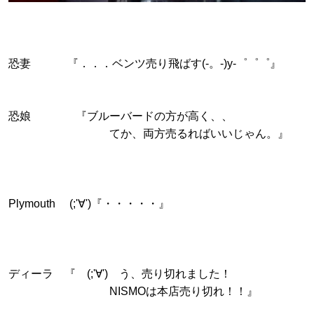
恐妻 『．．．ベンツ売り飛ばす(-。-)y-゜゜゜』
恐娘 『ブルーバードの方が高く、、
てか、両方売るればいいじゃん。』
Plymouth (;'∀')『・・・・・』
ディーラ 『 (;'∀') う、売り切れました！
NISMOは本店売り切れ！！』