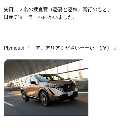
先日、２名の捜査官（恐妻と恐娘）同行のもと、
日産ディーラーへ向かいました。
Plymouth 『 ア、アリアくださいーーい！(;'∀') 』