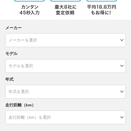
メーカー
モデル
年式
走行距離（km）