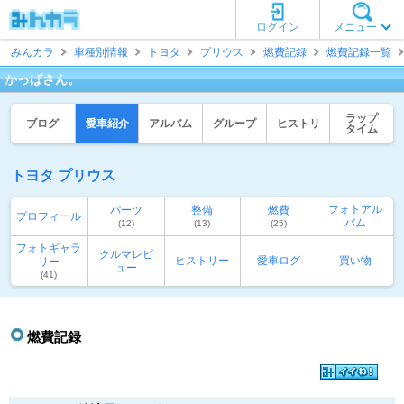
ログイン
メニュー
みんカラ
車種別情報
トヨタ
プリウス
燃費記録
燃費記録一覧
かっぱさん。
ラップ
ブログ
愛車紹介
アルバム
グループ
ヒストリ
タイム
トヨタ プリウス
フォトアル
パーツ
整備
燃費
プロフィール
バム
(12)
(13)
(25)
フォトギャラ
クルマレビ
ヒストリー
愛車ログ
買い物
リー
ュー
(41)
燃費記録