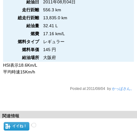
給油日
2011年08月04日
走行距離
556.3 km
総走行距離
13,835.0 km
給油量
32.41 L
燃費
17.16 km/L
燃料タイプ
レギュラー
燃料単価
145 円
給油場所
大阪府
HSI表示18.6Km/L
平均時速15Km/h
Posted at 2011/08/04 by
かっぱさん。
関連情報
イイね！