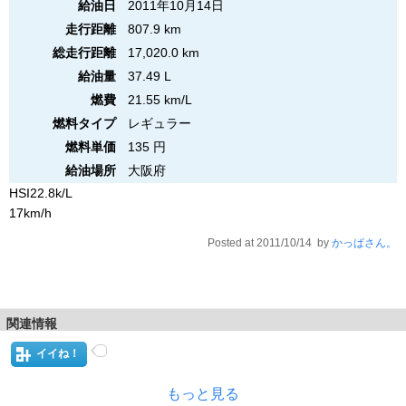
給油日
2011年10月14日
走行距離
807.9 km
総走行距離
17,020.0 km
給油量
37.49 L
燃費
21.55 km/L
燃料タイプ
レギュラー
燃料単価
135 円
給油場所
大阪府
HSI22.8k/L
17km/h
Posted at 2011/10/14 by
かっぱさん。
関連情報
イイね！
もっと見る