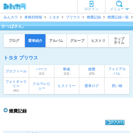
ログイン
メニュー
みんカラ
車種別情報
トヨタ
プリウス
燃費記録
燃費記録一覧
かっぱさん。
ラップ
ブログ
愛車紹介
アルバム
グループ
ヒストリ
タイム
トヨタ プリウス
フォトアル
パーツ
整備
燃費
プロフィール
バム
(12)
(13)
(25)
フォトギャラ
クルマレビ
ヒストリー
愛車ログ
買い物
リー
ュー
(41)
燃費記録